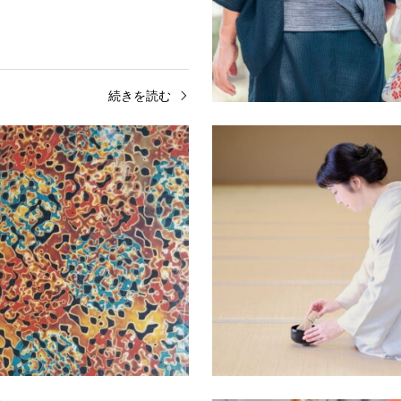
続きを読む
伝統工芸
工芸品
太鼓、尺八などの歴史や魅力、和
日本の繊細で優雅と優しさが織り
い方などを解説
の工芸品を紹介しています。
続きを読む
続