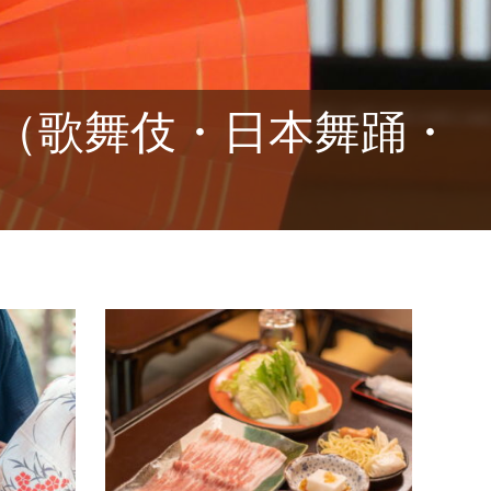
（歌舞伎・日本舞踊・
！
日本の行事
和
日本の行事
和食
日本の春夏秋冬には思い出に残る色々な行
懐石料
事があります。お正月、ひな祭り、節句、
司、麺
七五三、お盆、お彼岸・・など等。子供の
んでく