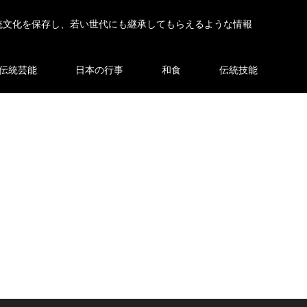
統文化を保存し、若い世代にも継承してもらえるような情報
伝統芸能
日本の行事
和食
伝統技能