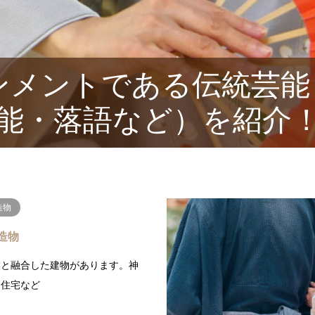
ンメントである伝統芸能
能・落語など）を紹介
造物
造物
候と融合した建物があります。神
、住宅など