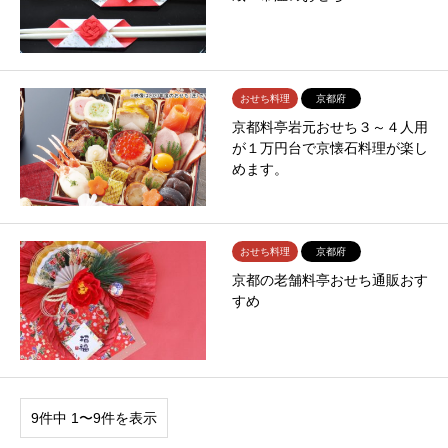
おせち料理
京都府
京都料亭岩元おせち３～４人用
が１万円台で京懐石料理が楽し
めます。
おせち料理
京都府
京都の老舗料亭おせち通販おす
すめ
9件中 1〜9件を表示