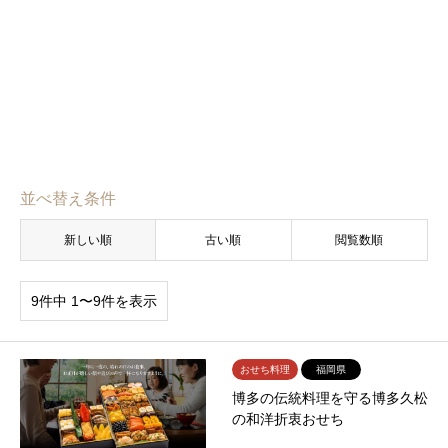
並べ替え条件
新しい順
古い順
閲覧数順
9件中 1〜9件を表示
おせち料理
福岡県
博多の伝統料理を守る博多久松
の和洋折衷おせち