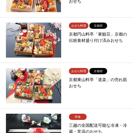
おせち
おせち料理
京都府
京都円山料亭「東観荘」京都の
伝統食材盛り付け済みおせち
おせち料理
京都府
京都東山料亭「道楽」の売れ筋
おせち
和食
三越の全国配送可能な冷凍・冷
蔵・常温のおせち