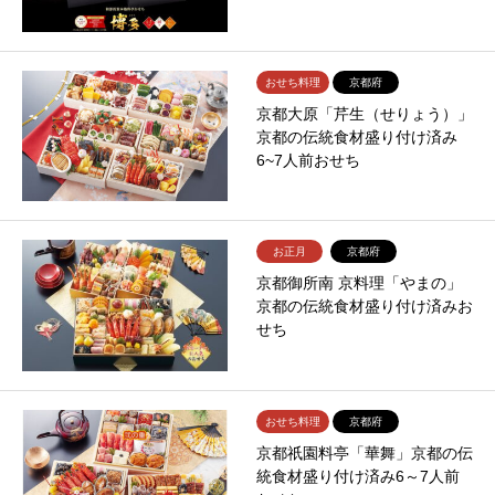
おせち料理
京都府
京都大原「芹生（せりょう）」
京都の伝統食材盛り付け済み
6~7人前おせち
お正月
京都府
京都御所南 京料理「やまの」
京都の伝統食材盛り付け済みお
せち
おせち料理
京都府
京都祇園料亭「華舞」京都の伝
統食材盛り付け済み6～7人前