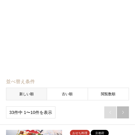
並べ替え条件
新しい順
古い順
閲覧数順
33件中 1〜10件を表示


おせち料理
京都府