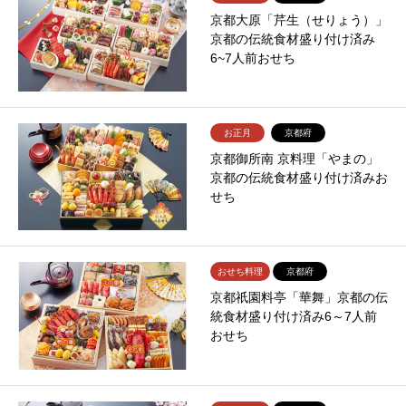
京都大原「芹生（せりょう）」
京都の伝統食材盛り付け済み
6~7人前おせち
お正月
京都府
京都御所南 京料理「やまの」
京都の伝統食材盛り付け済みお
せち
おせち料理
京都府
京都祇園料亭「華舞」京都の伝
統食材盛り付け済み6～7人前
おせち