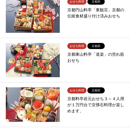
おせち料理
京都府
京都円山料亭「東観荘」京都の
伝統食材盛り付け済みおせち
おせち料理
京都府
京都東山料亭「道楽」の売れ筋
おせち
おせち料理
京都府
京都料亭岩元おせち３～４人用
が１万円台で京懐石料理が楽し
めます。