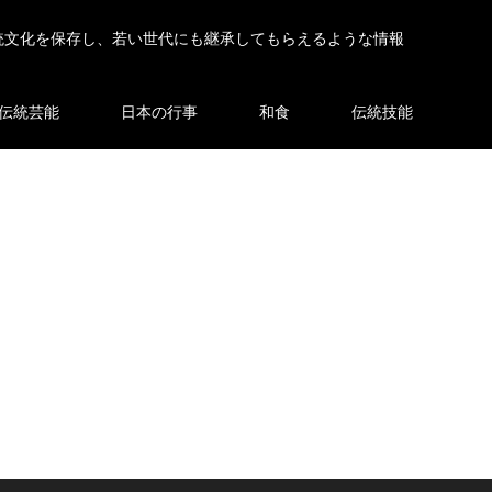
統文化を保存し、若い世代にも継承してもらえるような情報
伝統芸能
日本の行事
和食
伝統技能