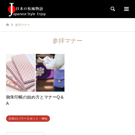
検索
参拝マナー
参拝マナー
御朱印帳の始め方とマナーQ＆
A
日本のパワースポット・神社