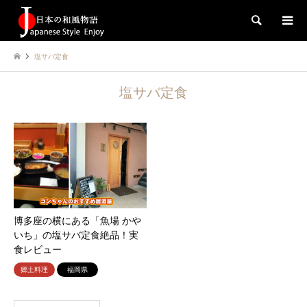
検索
塩サバ定食
塩サバ定食
博多座の横にある「魚場 かや
いち」の塩サバ定食絶品！実
食レビュー
郷土料理
福岡県