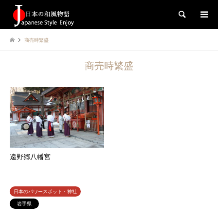
検索
商売時繁盛
商売時繁盛
遠野郷八幡宮
日本のパワースポット・神社
岩手県