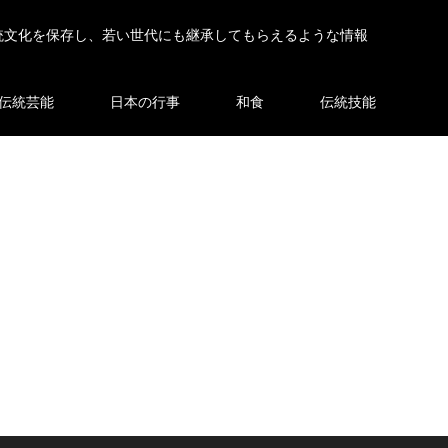
統文化を保存し、若い世代にも継承してもらえるような情報
伝統芸能
日本の行事
和食
伝統技能