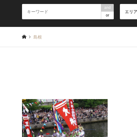
and
エリ
or
島根