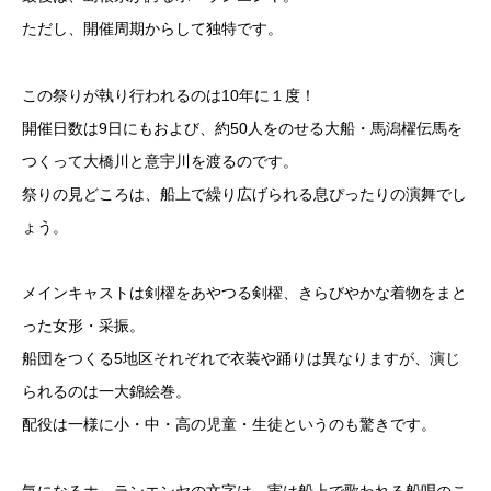
ただし、開催周期からして独特です。
この祭りが執り行われるのは10年に１度！
開催日数は9日にもおよび、約50人をのせる大船・馬潟櫂伝馬を
つくって大橋川と意宇川を渡るのです。
祭りの見どころは、船上で繰り広げられる息ぴったりの演舞でし
ょう。
メインキャストは剣櫂をあやつる剣櫂、きらびやかな着物をまと
った女形・采振。
船団をつくる5地区それぞれで衣装や踊りは異なりますが、演じ
られるのは一大錦絵巻。
配役は一様に小・中・高の児童・生徒というのも驚きです。