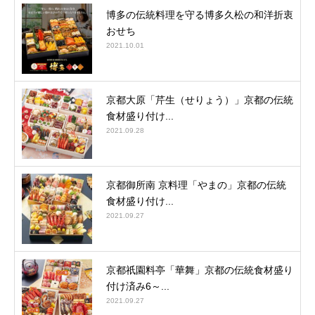
博多の伝統料理を守る博多久松の和洋折衷
おせち
2021.10.01
京都大原「芹生（せりょう）」京都の伝統
食材盛り付け...
2021.09.28
京都御所南 京料理「やまの」京都の伝統
食材盛り付け...
2021.09.27
京都祇園料亭「華舞」京都の伝統食材盛り
付け済み6～...
2021.09.27