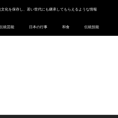
統文化を保存し、若い世代にも継承してもらえるような情報
伝統芸能
日本の行事
和食
伝統技能