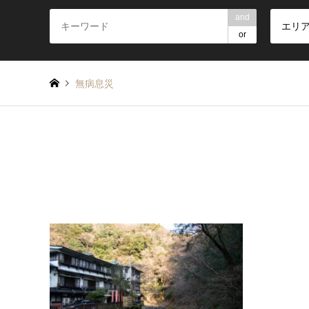
and
エリ
or
無病息災