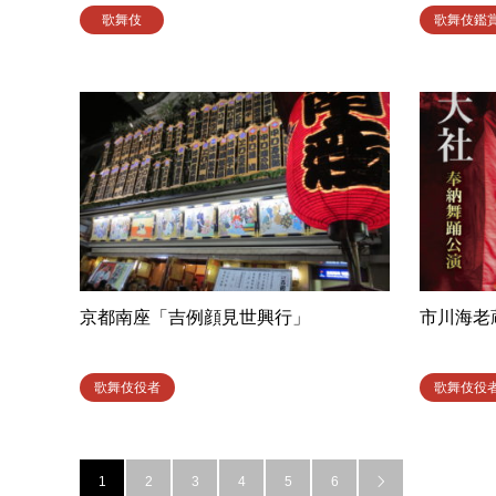
歌舞伎
歌舞伎鑑
京都南座「吉例顔見世興行」
市川海老
歌舞伎役者
歌舞伎役
1
2
3
4
5
6
