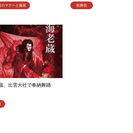
賞のマナーと服装
歌舞伎
蔵、出雲大社で奉納舞踊
者