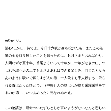
●名せりふ
清心/しかし、待てよ。今日十六夜が身を投げたも、またこの若
衆の金を取り殺したことを知ったのは、お月さまとおればかり、
人間わずか五十年、首尾よくいって十年か二十年がせきの山、つ
づれを纏う身の上でも金さえあればできる楽しみ、同じことなら
あのように騒いで暮らすが人の徳、一人殺すも千人殺すも、取ら
れる首はたったひとつ、（中略）人の物はわが物と栄耀栄華をす
るのが徳、こいつあめったに死なれぬわえ。
この物語は、運命のいたずらとしか言いようがないなんと悲しい