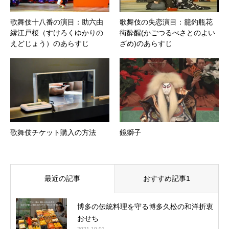
歌舞伎十八番の演目：助六由
歌舞伎の失恋演目：籠釣瓶花
縁江戸桜（すけろくゆかりの
街酔醒(かごつるべさとのよい
えどじょう）のあらすじ
ざめ)のあらすじ
歌舞伎チケット購入の方法
鏡獅子
最近の記事
おすすめ記事1
博多の伝統料理を守る博多久松の和洋折衷
おせち
2021.10.01