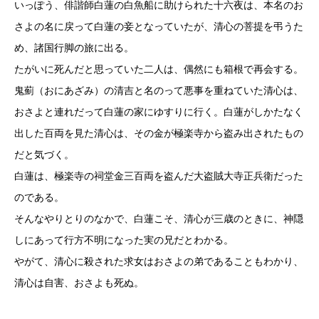
いっぽう、俳諧師白蓮の白魚船に助けられた十六夜は、本名のお
さよの名に戻って白蓮の妾となっていたが、清心の菩提を弔うた
め、諸国行脚の旅に出る。
たがいに死んだと思っていた二人は、偶然にも箱根で再会する。
鬼薊（おにあざみ）の清吉と名のって悪事を重ねていた清心は、
おさよと連れだって白蓮の家にゆすりに行く。白蓮がしかたなく
出した百両を見た清心は、その金が極楽寺から盗み出されたもの
だと気づく。
白蓮は、極楽寺の祠堂金三百両を盗んだ大盗賊大寺正兵衛だった
のである。
そんなやりとりのなかで、白蓮こそ、清心が三歳のときに、神隠
しにあって行方不明になった実の兄だとわかる。
やがて、清心に殺された求女はおさよの弟であることもわかり、
清心は自害、おさよも死ぬ。