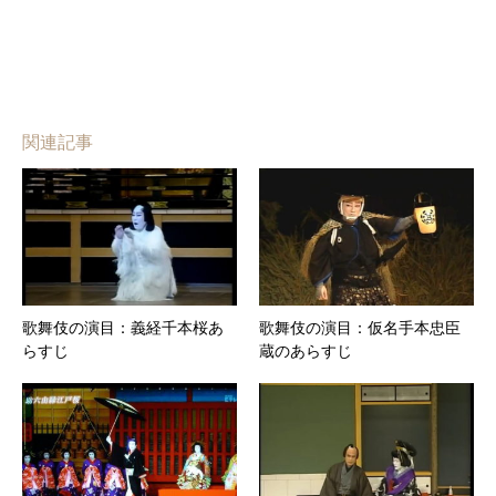
関連記事
歌舞伎の演目：義経千本桜あ
歌舞伎の演目：仮名手本忠臣
らすじ
蔵のあらすじ