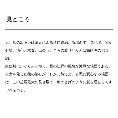
見どころ
大川端の出あいは清元による情緒纏綿たる場面で、見せ場、聞か
せ場。清心と求女が出会うところの渡りぜりふは黙阿弥の七五
調。
白魚船はかがり火が燃え、夏の江戸の風情が濃厚な場面である。
求女を殺した後の清心が「しかし待てよ」と悪に変心する場面
は、この芝居最大の見せ場で、薊のとげのように髪を逆立ててす
ごみを出す。