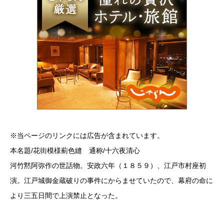
※当ページのリンクには広告が含まれています。
本名題/花街模様薊色縫 通称/十六夜清心
河竹黙阿弥作の世話物。安政六年（１８５９）、江戸市村座初
演。江戸城御金蔵破りの事件にからませていたので、幕府の命に
より三五日間で上演禁止となった。