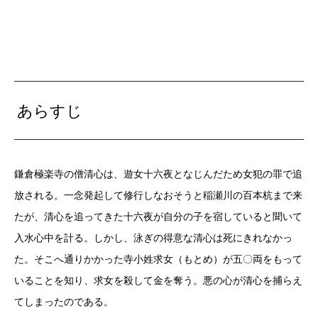
あらすじ
鎌倉極楽寺の僧清心は、遊女十六夜となじんだため女犯の罪で追
放される。一念発起して修行しなおそうと稲瀬川の百本杭まで来
たが、清心を追ってきた十六夜が自分の子を宿していると聞いて
入水心中を計る。しかし、泳ぎの得意な清心は死にきれなかっ
た。そこへ通りかかった寺小姓求女（もとめ）が五〇両をもって
いることを知り、求女を殺して金を奪う。悪の心が清心を捕らえ
てしまったのである。