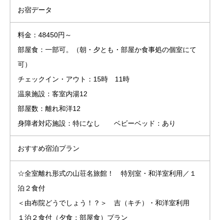
お宿データ
料金：48450円～
部屋食：一部可。（朝・夕とも・部屋か食事処の個室にて
可）
チェックイン・アウト：15時 11時
温泉施設：客室内湯12
部屋数：離れ和洋12
身障者対応施設：特になし ベビーベッド：あり
おすすめ宿泊プラン
☆全室離れ形式の山荘名旅館！ 特別室・和洋室利用／１
泊２食付
＜由布院どうでしょう！？＞ 吉（キチ）・和洋室利用
１泊２食付（夕食：部屋食）プラン