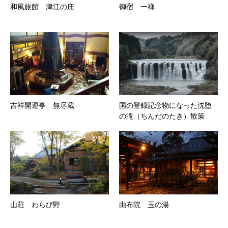
和風旅館 津江の庄
御宿 一禅
吉祥開運亭 無尽蔵
国の登録記念物になった沈堕
の滝（ちんだのたき）散策
山荘 わらび野
由布院 玉の湯