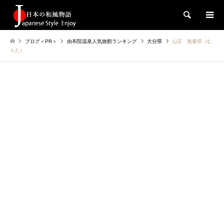
検索
ブログ＜PR＞
由布院温泉人気旅館ランキング
大分県
山荘 無量塔（む
らた）