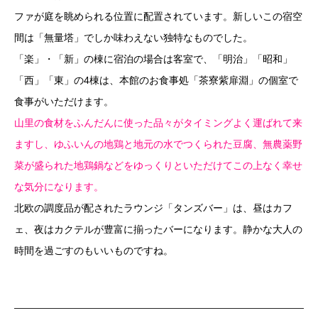
ファが庭を眺められる位置に配置されています。新しいこの宿空
間は「無量塔」でしか味わえない独特なものでした。
「楽」・「新」の棟に宿泊の場合は客室で、「明治」「昭和」
「西」「東」の4棟は、本館のお食事処「茶寮紫扉淵」の個室で
食事がいただけます。
山里の食材をふんだんに使った品々がタイミングよく運ばれて来
ますし、ゆふいんの地鶏と地元の水でつくられた豆腐、無農薬野
菜が盛られた地鶏鍋などをゆっくりといただけてこの上なく幸せ
な気分になります。
北欧の調度品が配されたラウンジ「タンズバー」は、昼はカフ
ェ、夜はカクテルが豊富に揃ったバーになります。静かな大人の
時間を過ごすのもいいものですね。