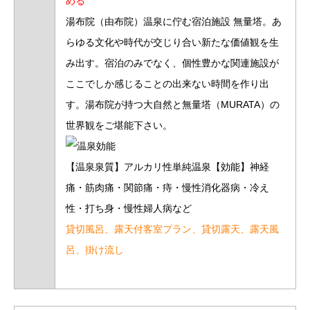
める
湯布院（由布院）温泉に佇む宿泊施設 無量塔。あ
らゆる文化や時代が交じり合い新たな価値観を生
み出す。宿泊のみでなく、個性豊かな関連施設が
ここでしか感じることの出来ない時間を作り出
す。湯布院が持つ大自然と無量塔（MURATA）の
世界観をご堪能下さい。
【温泉泉質】アルカリ性単純温泉【効能】神経
痛・筋肉痛・関節痛・痔・慢性消化器病・冷え
性・打ち身・慢性婦人病など
貸切風呂、露天付客室プラン、貸切露天、露天風
呂、掛け流し