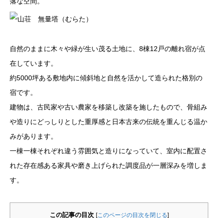
落な空間。
自然のままに木々や緑が生い茂る土地に、8棟12戸の離れ宿が点
在しています。
約5000坪ある敷地内に傾斜地と自然を活かして造られた格別の
宿です。
建物は、古民家や古い農家を移築し改築を施したもので、骨組み
や造りにどっしりとした重厚感と日本古来の伝統を重んじる温か
みがあります。
一棟一棟それぞれ違う雰囲気と造りになっていて、室内に配置さ
れた存在感ある家具や磨き上げられた調度品が一層深みを増しま
す。
この記事の目次
[
このページの目次を閉じる
]