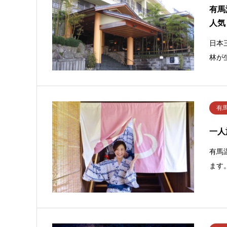
有馬
人気
日本
林が
有
一人
有馬
ます