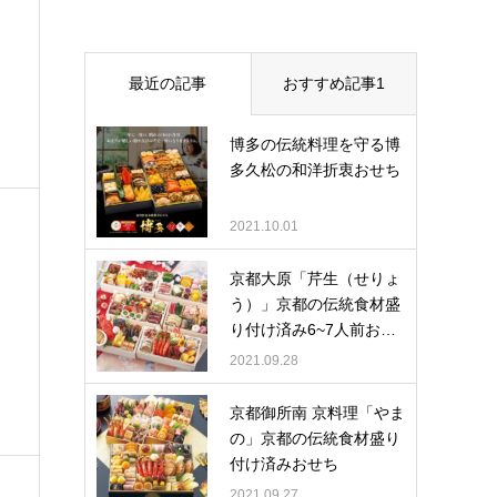
最近の記事
おすすめ記事1
博多の伝統料理を守る博
多久松の和洋折衷おせち
2021.10.01
京都大原「芹生（せりょ
う）」京都の伝統食材盛
り付け済み6~7人前お…
2021.09.28
京都御所南 京料理「やま
の」京都の伝統食材盛り
付け済みおせち
2021.09.27