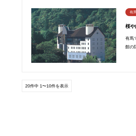
有
桜や
有馬
館の
20件中 1〜10件を表示