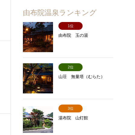
由布院温泉ランキング
1位
由布院 玉の湯
2位
山荘 無量塔（むらた）
3位
湯布院 山灯館