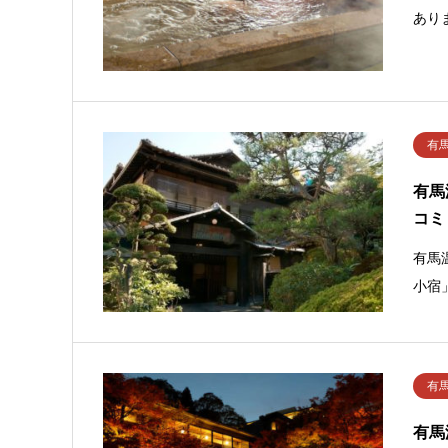
あり
有
有馬
コミ
有馬
小宿
有
有馬