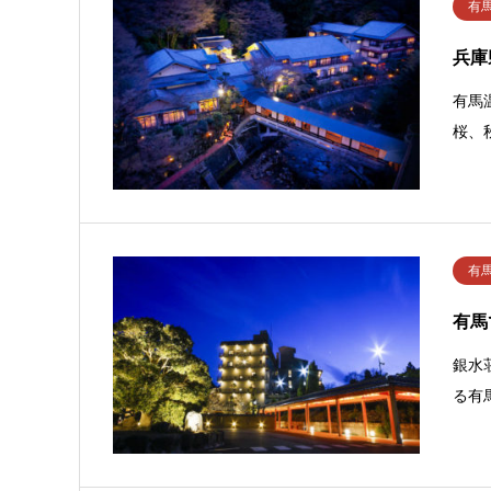
有
兵庫
有馬
桜、
有
有馬
銀水
る有