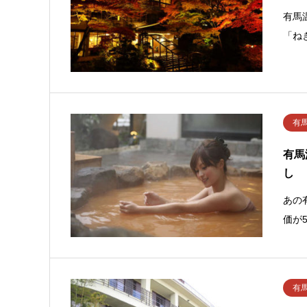
有馬
「ね
有
有馬
し
あの
価が
有