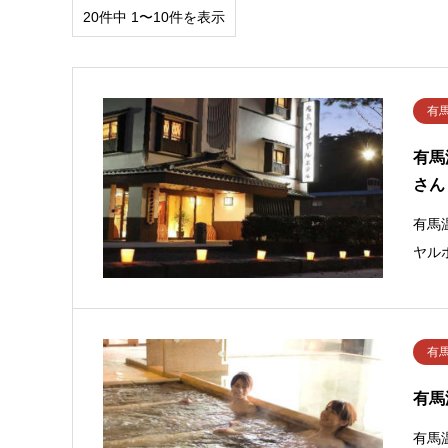
20件中 1〜10件を表示
有
有馬
さん
有馬
ヤル
有
有馬
有馬