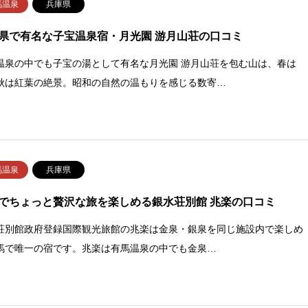
馬温泉
兵庫県
県で有名な子宝温泉宿・月光園 游月山荘の口コミ
温泉の中でも子宝の湯として有名な月光園 游月山荘を包む山は、春は
秋は紅葉の絶景。昭和の自然の温もりを感じる数寄…
馬温泉
兵庫県
でちょっと贅沢な旅を楽しめる銀水荘別館 兆楽の口コミ
荘別館政府登録国際観光旅館の兆楽は金泉・銀泉を同じ施設内で楽しめ
馬で唯一の宿です。兆楽は有馬温泉の中でも金泉…