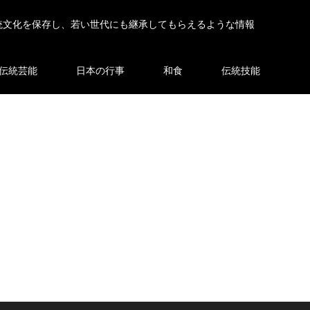
統文化を保存し、若い世代にも継承してもらえるような情報
伝統芸能
日本の行事
和食
伝統技能