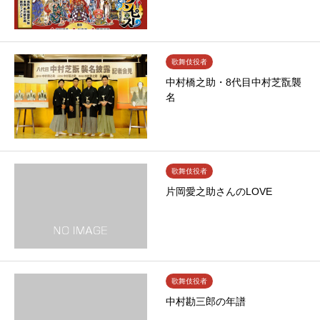
歌舞伎役者
中村橋之助・8代目中村芝翫襲
名
歌舞伎役者
片岡愛之助さんのLOVE
歌舞伎役者
中村勘三郎の年譜