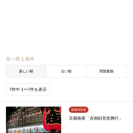
並べ替え条件
新しい順
古い順
閲覧数順
7件中 1〜7件を表示
歌舞伎役者
京都南座「吉例顔見世興行」