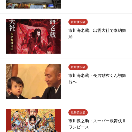
歌舞伎役者
市川海老蔵、出雲大社で奉納舞
踊
歌舞伎役者
市川海老蔵・長男勧玄くん初舞
台へ
歌舞伎役者
市川猿之助・スーパー歌舞伎Ⅱ
ワンピース