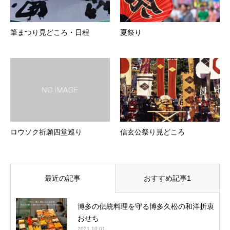
筆まつり見どころ・日程
夏祭り
ロウソク祈願四堂巡り
信玄公祭り見どころ
最近の記事
おすすめ記事1
博多の伝統料理を守る博多久松の和洋折衷
おせち
2021.10.01