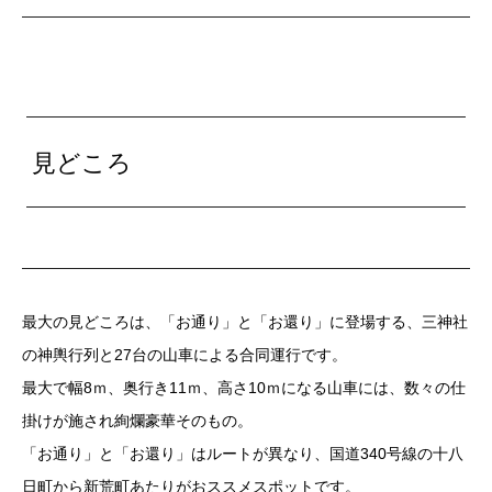
見どころ
最大の見どころは、「お通り」と「お還り」に登場する、三神社
の神輿行列と27台の山車による合同運行です。
最大で幅8ｍ、奥行き11ｍ、高さ10ｍになる山車には、数々の仕
掛けが施され絢爛豪華そのもの。
「お通り」と「お還り」はルートが異なり、国道340号線の十八
日町から新荒町あたりがおススメスポットです。