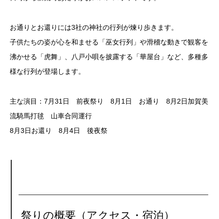
お通りとお還りには3社の神社の行列が煉り歩きます。
子供たちの姿が心を和ませる「巫女行列」や滑稽な動きで観客を
沸かせる「虎舞」、八戸小唄を披露する「華屋台」など、多種多
様な行列が登場します。
主な演目：7月31日 前夜祭り 8月1日 お通り 8月2日加賀美
流騎馬打毬 山車合同運行
8月3日お還り 8月4日 後夜祭
祭りの概要（アクセス・宿泊）