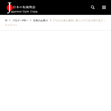
検索
ブログ＜PR＞
日本のお祭り
27台の山車が豪快に舞う八戸三社大祭の見どこ
ろと口コミ