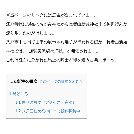
※当ページのリンクには広告が含まれています。
江戸時代に現在のおがみ神社から長者山新羅神社まで神輿行列が
煉り歩いたのがはじまり。
八戸市中心街で山車の展示やお囃子が行われるほか、長者山新羅
神社では、｢加賀美流騎馬打毬」が開催されます。
これは紅白に分かれた馬上の騎士が球を追う古典スポーツ。
この記事の目次
[
このページの目次を閉じる
]
1
見どころ
1.1
祭りの概要（アクセス・宿泊）
1.2
八戸三社大祭の口コミ投稿募集中！