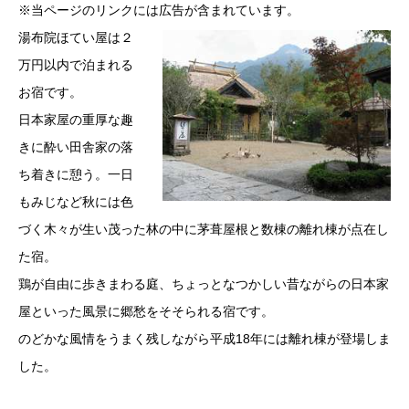
※当ページのリンクには広告が含まれています。
湯布院ほてい屋は２
万円以内で泊まれる
お宿です。
日本家屋の重厚な趣
きに酔い田舎家の落
ち着きに憩う。一日
もみじなど秋には色
づく木々が生い茂った林の中に茅葺屋根と数棟の離れ棟が点在し
た宿。
鶏が自由に歩きまわる庭、ちょっとなつかしい昔ながらの日本家
屋といった風景に郷愁をそそられる宿です。
のどかな風情をうまく残しながら平成18年には離れ棟が登場しま
した。