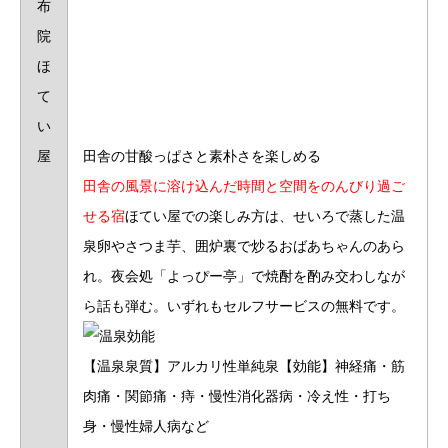
田舎の甘酸っぱさと素朴さを楽しめる
田舎の風景に溶け込んだ時間と空間をのんびり過ご
せる宿
ほてい屋での楽しみ方は、せいろで蒸した温
泉卵やさつま芋、囲炉裏で炒るおばあちゃんのあら
れ。夜会処「よっぴー亭」で焼酎を酌み交わしなが
ら話も弾む。いずれもセルフサービスの無料です。
【温泉泉質】アルカリ性単純泉【効能】神経痛・筋
肉痛・関節痛・痔・慢性消化器病・冷え性・打ち
身・慢性婦人病など