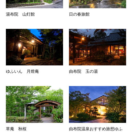
湯布院 山灯館
日の春旅館
ゆふいん 月燈庵
由布院 玉の湯
草庵 秋桜
由布院温泉おすすめ旅想ゆふ