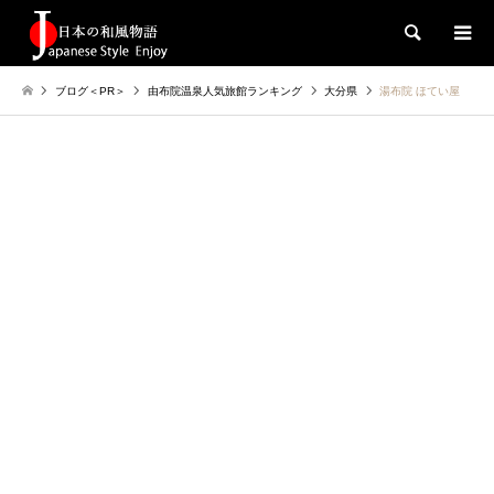
検索
ブログ＜PR＞
由布院温泉人気旅館ランキング
大分県
湯布院 ほてい屋