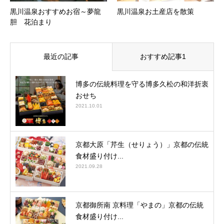
黒川温泉おすすめお宿～夢龍
黒川温泉お土産店を散策
胆 花泊まり
最近の記事
おすすめ記事1
博多の伝統料理を守る博多久松の和洋折衷
おせち
2021.10.01
京都大原「芹生（せりょう）」京都の伝統
食材盛り付け...
2021.09.28
京都御所南 京料理「やまの」京都の伝統
食材盛り付け...