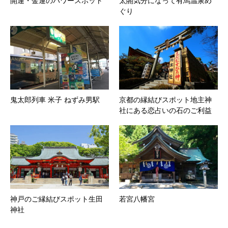
開運・金運のパワースポット
太閤気分になって有馬温泉め
ぐり
鬼太郎列車 米子 ねずみ男駅
京都の縁結びスポット地主神
社にある恋占いの石のご利益
神戸のご縁結びスポット生田
若宮八幡宮
神社