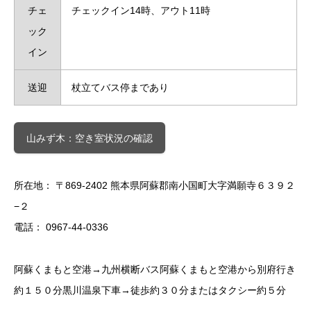
チェ
チェックイン14時、アウト11時
ック
イン
送迎
杖立てバス停まであり
山みず木：空き室状況の確認
所在地： 〒869-2402 熊本県阿蘇郡南小国町大字満願寺６３９２
−２
電話： 0967-44-0336
阿蘇くまもと空港→九州横断バス阿蘇くまもと空港から別府行き
約１５０分黒川温泉下車→徒歩約３０分またはタクシー約５分