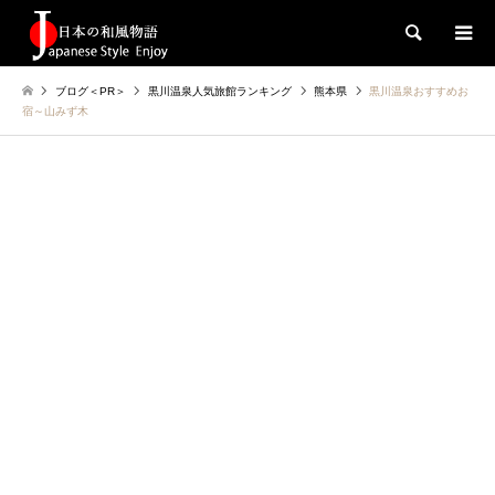
検索
ブログ＜PR＞
黒川温泉人気旅館ランキング
熊本県
黒川温泉おすすめお
宿～山みず木