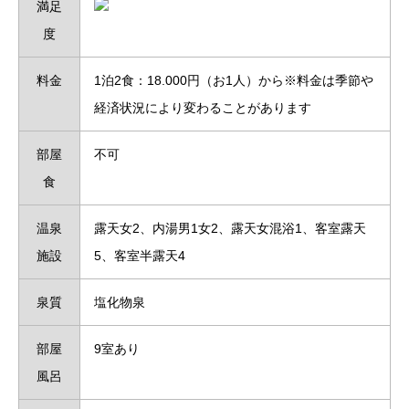
満足
度
料金
1泊2食：18.000円（お1人）から※料金は季節や
経済状況により変わることがあります
部屋
不可
食
温泉
露天女2、内湯男1女2、露天女混浴1、客室露天
施設
5、客室半露天4
泉質
塩化物泉
部屋
9室あり
風呂