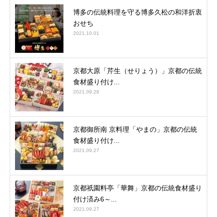
博多の伝統料理を守る博多久松の和洋折衷
おせち
2021.10.01
京都大原「芹生（せりょう）」京都の伝統
食材盛り付け...
2021.09.28
京都御所南 京料理「やまの」京都の伝統
食材盛り付け...
2021.09.27
京都祇園料亭「華舞」京都の伝統食材盛り
付け済み6～...
2021.09.27