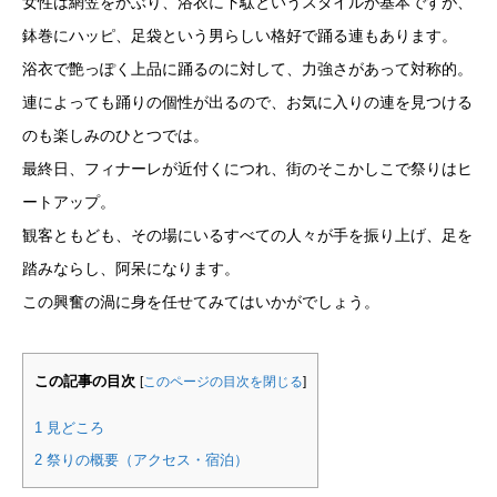
女性は網笠をかぶり、浴衣に下駄というスタイルが基本ですが、
鉢巻にハッピ、足袋という男らしい格好で踊る連もあります。
浴衣で艶っぽく上品に踊るのに対して、力強さがあって対称的。
連によっても踊りの個性が出るので、お気に入りの連を見つける
のも楽しみのひとつでは。
最終日、フィナーレが近付くにつれ、街のそこかしこで祭りはヒ
ートアップ。
観客ともども、その場にいるすべての人々が手を振り上げ、足を
踏みならし、阿呆になります。
この興奮の渦に身を任せてみてはいかがでしょう。
この記事の目次
[
このページの目次を閉じる
]
1
見どころ
2
祭りの概要（アクセス・宿泊）