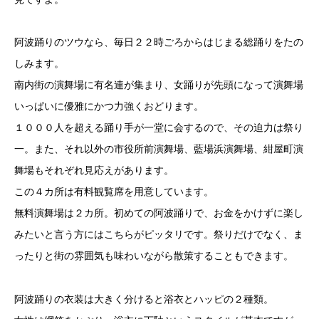
阿波踊りのツウなら、毎日２２時ごろからはじまる総踊りをたの
しみます。
南内街の演舞場に有名連が集まり、女踊りが先頭になって演舞場
いっぱいに優雅にかつ力強くおどります。
１０００人を超える踊り手が一堂に会するので、その迫力は祭り
一。また、それ以外の市役所前演舞場、藍場浜演舞場、紺屋町演
舞場もそれぞれ見応えがあります。
この４カ所は有料観覧席を用意しています。
無料演舞場は２カ所。初めての阿波踊りで、お金をかけずに楽し
みたいと言う方にはこちらがピッタリです。祭りだけでなく、ま
ったりと街の雰囲気も味わいながら散策することもできます。
阿波踊りの衣装は大きく分けると浴衣とハッピの２種類。