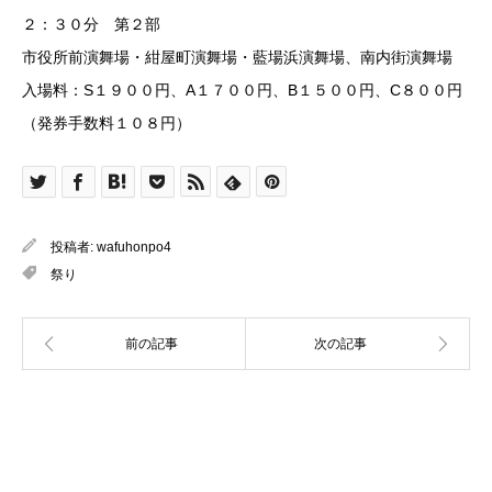
２：３０分 第２部
市役所前演舞場・紺屋町演舞場・藍場浜演舞場、南内街演舞場
入場料：S１９００円、A１７００円、B１５００円、C８００円
（発券手数料１０８円）
投稿者:
wafuhonpo4
祭り