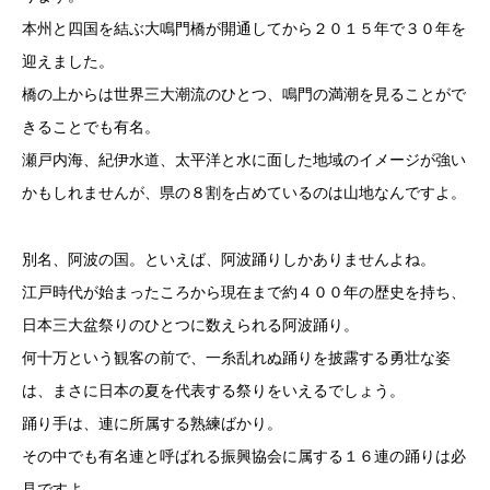
本州と四国を結ぶ大鳴門橋が開通してから２０１５年で３０年を
迎えました。
橋の上からは世界三大潮流のひとつ、鳴門の満潮を見ることがで
きることでも有名。
瀬戸内海、紀伊水道、太平洋と水に面した地域のイメージが強い
かもしれませんが、県の８割を占めているのは山地なんですよ。
別名、阿波の国。といえば、阿波踊りしかありませんよね。
江戸時代が始まったころから現在まで約４００年の歴史を持ち、
日本三大盆祭りのひとつに数えられる阿波踊り。
何十万という観客の前で、一糸乱れぬ踊りを披露する勇壮な姿
は、まさに日本の夏を代表する祭りをいえるでしょう。
踊り手は、連に所属する熟練ばかり。
その中でも有名連と呼ばれる振興協会に属する１６連の踊りは必
見ですよ。