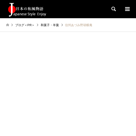
検索
ブログ＜PR＞
和菓子・羊羹
信州あづみ野胡蝶庵