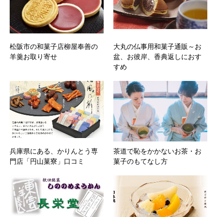
松阪市の和菓子店柳屋奉善の
大丸の仏事用和菓子通販～お
羊羹お取り寄せ
盆、お彼岸、香典返しにおす
すめ
兵庫県にある、かりんとう専
茶道で恥をかかないお茶・お
門店「円山菓寮」口コミ
菓子のもてなし方