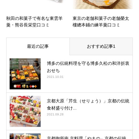
秋田の和菓子で有名な東雲羊
東京の老舗和菓子の老舗榮太
羹・熊谷長栄堂口コミ
樓總本鋪の練羊羹口コミ
最近の記事
おすすめ記事1
博多の伝統料理を守る博多久松の和洋折衷
おせち
2021.10.01
京都大原「芹生（せりょう）」京都の伝統
食材盛り付け...
2021.09.28
京都御所南 京料理「やまの」京都の伝統