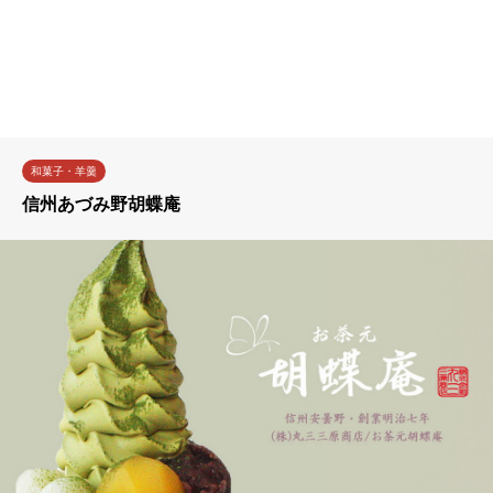
和菓子・羊羹
信州あづみ野胡蝶庵