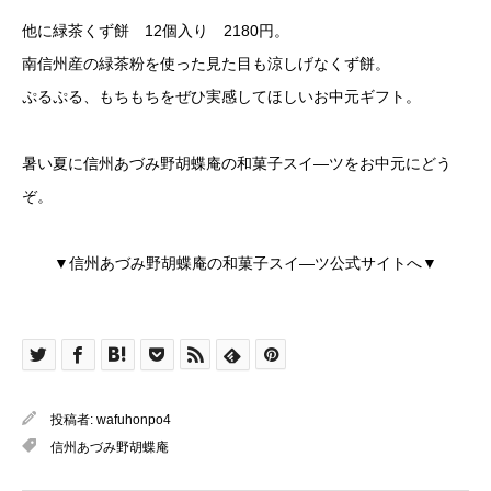
他に緑茶くず餅 12個入り 2180円。
南信州産の緑茶粉を使った見た目も涼しげなくず餅。
ぷるぷる、もちもちをぜひ実感してほしいお中元ギフト。
暑い夏に信州あづみ野胡蝶庵の和菓子スイ―ツをお中元にどう
ぞ。
▼信州あづみ野胡蝶庵の和菓子スイ―ツ公式サイトへ▼
投稿者:
wafuhonpo4
信州あづみ野胡蝶庵