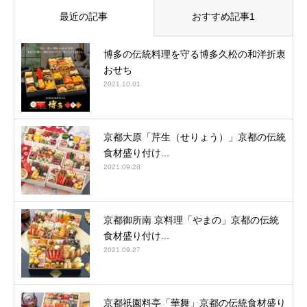
最近の記事
おすすめ記事1
博多の伝統料理を守る博多久松の和洋折衷
おせち
2021.10.01
京都大原「芹生（せりょう）」京都の伝統
食材盛り付け...
2021.09.28
京都御所南 京料理「やまの」京都の伝統
食材盛り付け...
2021.09.27
京都祇園料亭「華舞」京都の伝統食材盛り