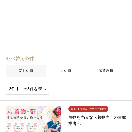
並べ替え条件
新しい順
古い順
閲覧数順
3件中 1〜3件を表示
歌舞伎鑑賞のマナーと服装
着物を売るなら着物専門の買取
業者へ