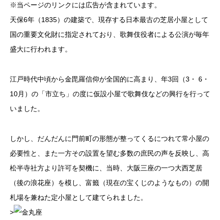
※当ページのリンクには広告が含まれています。
天保6年（1835）の建築で、
現存する日本最古の芝居小屋として
国の重要文化財に指定
されており、歌舞伎役者による公演が毎年
盛大に行われます。
江戸時代中頃から金毘羅信仰が全国的に高まり、年3回（3・ 6・
10月）の「市立ち」の度に仮設小屋で歌舞伎などの興行を行って
いました。
しかし、だんだんに門前町の形態が整ってくるにつれて常小屋の
必要性と、また一方その設置を望む多数の庶民の声を反映し、高
松半寺社方より許可を契機に、当時、大阪三座の一つ大西芝居
（後の浪花座）を模し、富籤（現在の宝くじのようなもの）の開
札場を兼ねた定小屋として建てられました。
>