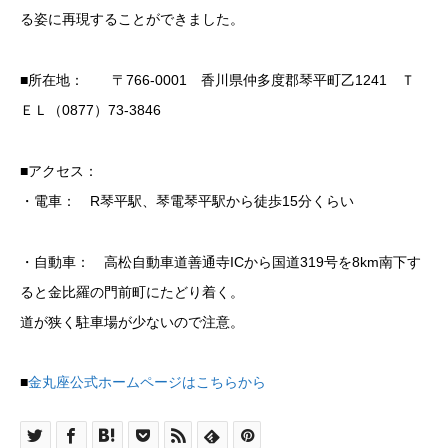
る姿に再現することができました。
■所在地： 〒766-0001 香川県仲多度郡琴平町乙1241 Ｔ
ＥＬ（0877）73-3846
■アクセス：
・電車： R琴平駅、琴電琴平駅から徒歩15分くらい
・自動車： 高松自動車道善通寺ICから国道319号を8km南下す
ると金比羅の門前町にたどり着く。
道が狭く駐車場が少ないので注意。
■
金丸座公式ホームページはこちらから