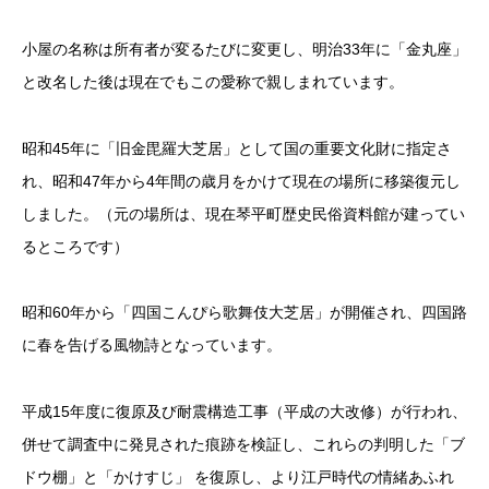
小屋の名称は所有者が変るたびに変更し、明治33年に「金丸座」
と改名した後は現在でもこの愛称で親しまれています。
昭和45年に「旧金毘羅大芝居」として国の重要文化財に指定さ
れ、昭和47年から4年間の歳月をかけて現在の場所に移築復元し
しました。（元の場所は、現在琴平町歴史民俗資料館が建ってい
るところです）
昭和60年から「四国こんぴら歌舞伎大芝居」が開催され、四国路
に春を告げる風物詩となっています。
平成15年度に復原及び耐震構造工事（平成の大改修）が行われ、
併せて調査中に発見された痕跡を検証し、これらの判明した「ブ
ドウ棚」と「かけすじ」 を復原し、より江戸時代の情緒あふれ