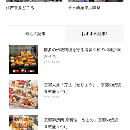
住吉祭見どころ
茅ヶ崎海岸浜降祭
最近の記事
おすすめ記事1
博多の伝統料理を守る博多久松の和洋折衷
おせち
2021.10.01
京都大原「芹生（せりょう）」京都の伝統
食材盛り付け...
2021.09.28
京都御所南 京料理「やまの」京都の伝統
食材盛り付け...