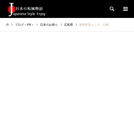
検索
ブログ＜PR＞
日本のお祭り
広島県
管絃祭見どころ・日程