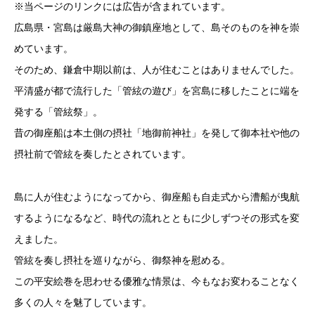
※当ページのリンクには広告が含まれています。
広島県・宮島は厳島大神の御鎮座地として、島そのものを神を崇
めています。
そのため、鎌倉中期以前は、人が住むことはありませんでした。
平清盛が都で流行した「管絃の遊び」を宮島に移したことに端を
発する「管絃祭」。
昔の御座船は本土側の摂社「地御前神社」を発して御本社や他の
摂社前で管絃を奏したとされています。
島に人が住むようになってから、御座船も自走式から漕船が曳航
するようになるなど、時代の流れとともに少しずつその形式を変
えました。
管絃を奏し摂社を巡りながら、御祭神を慰める。
この平安絵巻を思わせる優雅な情景は、今もなお変わることなく
多くの人々を魅了しています。