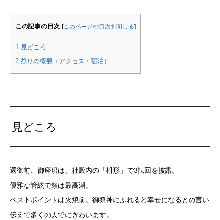
この記事の目次
[
このページの目次を閉じる
]
1
見どころ
2
祭りの概要（アクセス・宿泊）
見どころ
還御前、御座船は、社殿内の「枡形」で3転回を披露。
優雅な管絃で祭は最高潮。
ベストポイントは火焼前。御祭神にふれると幸せになるとの言い
伝えで多くの人でにぎわいます。