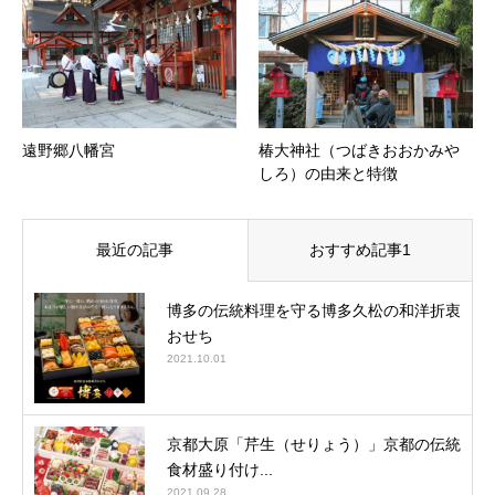
遠野郷八幡宮
椿大神社（つばきおおかみや
しろ）の由来と特徴
最近の記事
おすすめ記事1
博多の伝統料理を守る博多久松の和洋折衷
おせち
2021.10.01
京都大原「芹生（せりょう）」京都の伝統
食材盛り付け...
2021.09.28