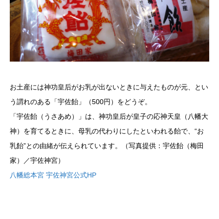
お土産には神功皇后がお乳が出ないときに与えたものが元、とい
う謂れのある「宇佐飴」（500円）をどうぞ。
「宇佐飴（うさあめ）」は、神功皇后が皇子の応神天皇（八幡大
神）を育てるときに、母乳の代わりにしたといわれる飴で、“お
乳飴”との由緒が伝えられています。（写真提供：宇佐飴（梅田
家）／宇佐神宮）
八幡総本宮 宇佐神宮公式HP