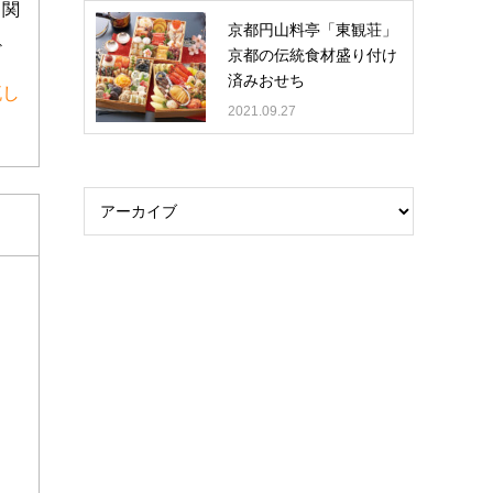
・関
京都円山料亭「東観荘」
ど
京都の伝統食材盛り付け
済みおせち
流し
2021.09.27