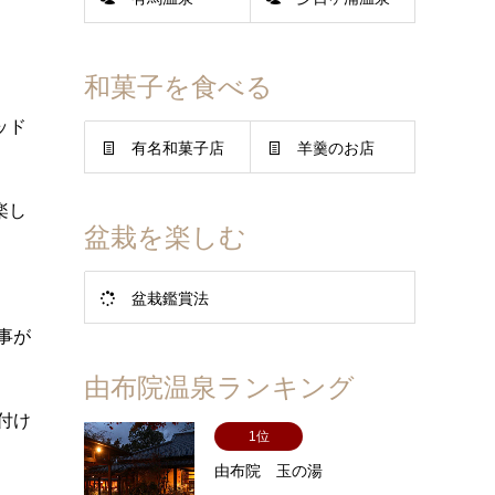
和菓子を食べる
ッド
有名和菓子店
羊羹のお店
楽し
盆栽を楽しむ
盆栽鑑賞法
事が
由布院温泉ランキング
付け
1位
由布院 玉の湯