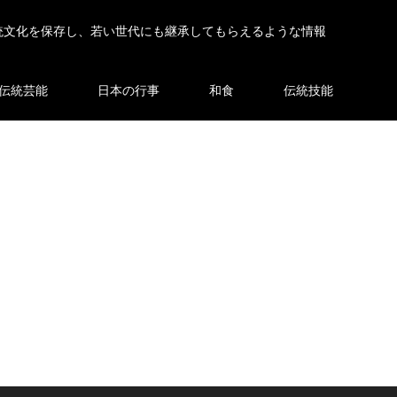
統文化を保存し、若い世代にも継承してもらえるような情報
伝統芸能
日本の行事
和食
伝統技能