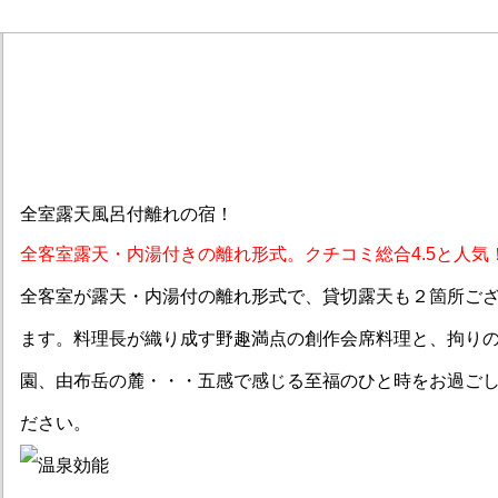
全室露天風呂付離れの宿！
全客室露天・内湯付きの離れ形式。クチコミ総合4.5と人気
全客室が露天・内湯付の離れ形式で、貸切露天も２箇所ご
ます。料理長が織り成す野趣満点の創作会席料理と、拘り
園、由布岳の麓・・・五感で感じる至福のひと時をお過ご
ださい。