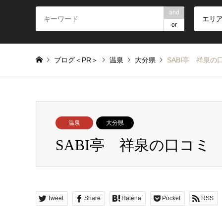
and
エリ
or
ブログ＜PR＞
温泉
大分県
SABI亭 祥泉の
温泉
大分県
SABI亭 祥泉の口コミ
Tweet
Share
Hatena
Pocket
RSS