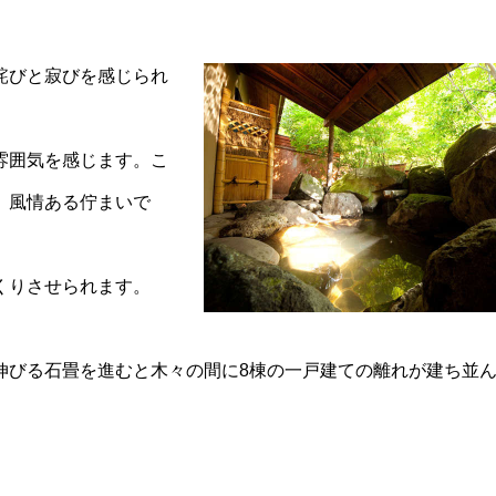
詫びと寂びを感じられ
雰囲気を感じます。こ
、風情ある佇まいで
くりさせられます。
伸びる石畳を進むと木々の間に8棟の一戸建ての離れが建ち並