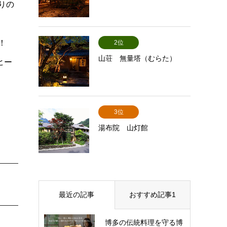
りの
！
2位
山荘 無量塔（むらた）
ヒー
3位
湯布院 山灯館
最近の記事
おすすめ記事1
博多の伝統料理を守る博