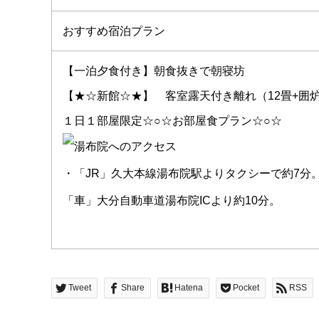
おすすめ宿泊プラン
【一泊夕食付き】朝食抜きで朝寝坊
【★☆新館☆★】 客室露天付き離れ（12畳+囲
１日１部屋限定☆○☆お部屋食プラン☆○☆
・「JR」久大本線湯布院駅よりタクシーで約7分
「車」大分自動車道湯布院ICより約10分。
Tweet
Share
Hatena
Pocket
RSS