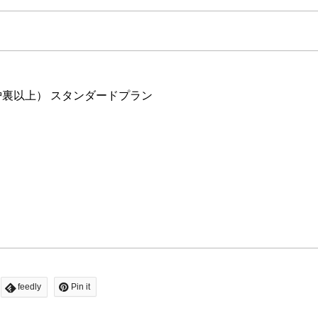
炉裏以上） スタンダードプラン
。
feedly
Pin it