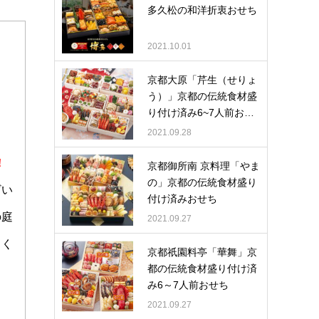
多久松の和洋折衷おせち
2021.10.01
京都大原「芹生（せりょ
う）」京都の伝統食材盛
り付け済み6~7人前お…
2021.09.28
！
京都御所南 京料理「やま
の」京都の伝統食材盛り
ざい
付け済みおせち
の庭
2021.09.27
しく
京都祇園料亭「華舞」京
都の伝統食材盛り付け済
み6～7人前おせち
2021.09.27