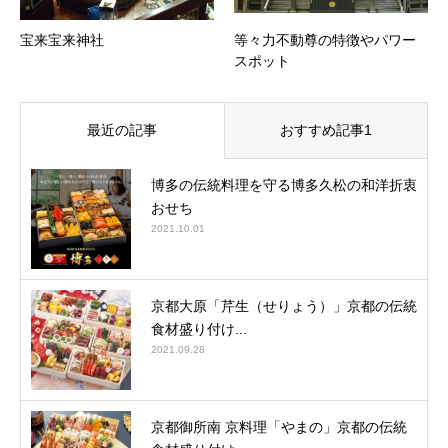
宝来宝来神社
等々力不動尊の特徴やパワー
スポット
最近の記事
おすすめ記事1
博多の伝統料理を守る博多久松の和洋折衷
おせち
2021.10.01
京都大原「芹生（せりょう）」京都の伝統
食材盛り付け...
2021.09.28
京都御所南 京料理「やまの」京都の伝統