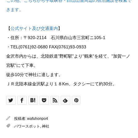
この他、こちらから手取峡谷・白山山麓周辺の宿泊施設を検索で
きます。
【
公式サイト及び交通案内
】
・住所：〒920-2114 石川県白山市三宮町ニ105-1
・TEL(0761)92-0680 FAX(0761)93-0933
金沢市内からは、北陸鉄道”野町駅”より”鶴来”を経て、”加賀一ノ
宮駅”にて下車。
徒歩10分で神社に達します。
ＪＲ北陸本線金沢駅より１８Km、タクシーにて約30分。
投稿者:
wafuhonpo4
パワースポット
,
神社