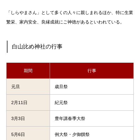
「しらやまさん」として多くの人々に親しまれるほか、
特に生業
繁栄、家内安全、良縁成就にご神徳がある
といわれている。
白山比め神社の行事
期間
行事
元旦
歳旦祭
2月11日
紀元祭
3月3日
豊年講春季大祭
5月6日
例大祭・夕御饌祭