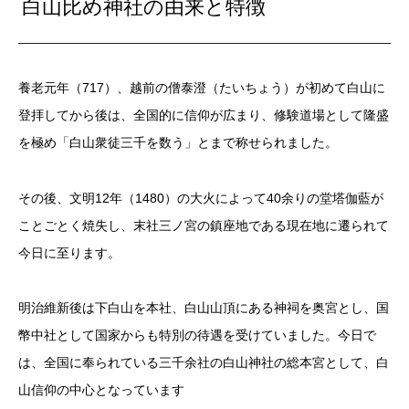
白山比め神社の由来と特徴
養老元年（717）、越前の僧泰澄（たいちょう）が初めて白山に
登拝してから後は、全国的に信仰が広まり、修験道場として隆盛
を極め「白山衆徒三千を数う」とまで称せられました。
その後、文明12年（1480）の大火によって40余りの堂塔伽藍が
ことごとく焼失し、末社三ノ宮の鎮座地である現在地に遷られて
今日に至ります。
明治維新後は下白山を本社、白山山頂にある神祠を奥宮とし、国
幣中社として国家からも特別の待遇を受けていました。今日で
は、全国に奉られている三千余社の白山神社の総本宮として、白
山信仰の中心となっています