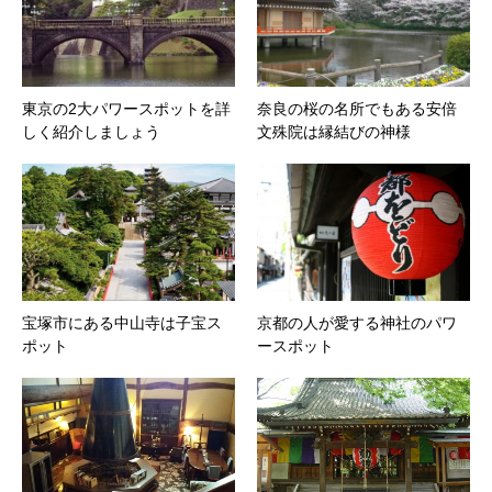
東京の2大パワースポットを詳
奈良の桜の名所でもある安倍
しく紹介しましょう
文殊院は縁結びの神様
宝塚市にある中山寺は子宝ス
京都の人が愛する神社のパワ
ポット
ースポット