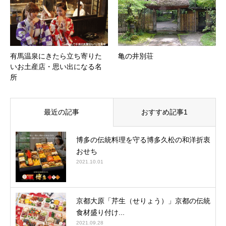
有馬温泉にきたら立ち寄りた
亀の井別荘
いお土産店・思い出になる名
所
最近の記事
おすすめ記事1
博多の伝統料理を守る博多久松の和洋折衷
おせち
2021.10.01
京都大原「芹生（せりょう）」京都の伝統
食材盛り付け...
2021.09.28