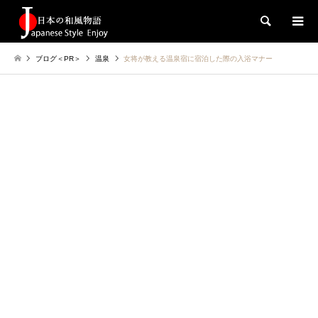
検索
ブログ＜PR＞
温泉
女将が教える温泉宿に宿泊した際の入浴マナー