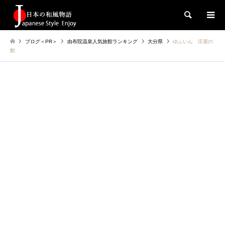
検索
ブログ＜PR＞
由布院温泉人気旅館ランキング
大分県
ゆふいん 庄屋の
館