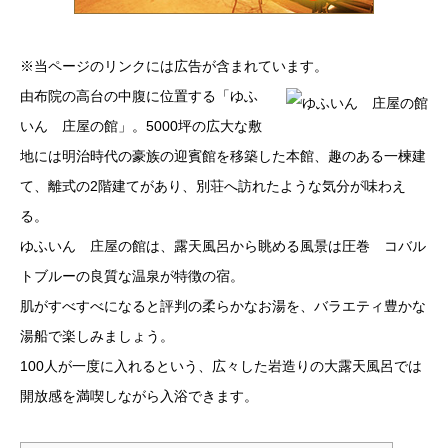
※当ページのリンクには広告が含まれています。
由布院の高台の中腹に位置する「ゆふ
いん 庄屋の館」。5000坪の広大な敷
地には明治時代の豪族の迎賓館を移築した本館、趣のある一楝建
て、離式の2階建てがあり、別荘へ訪れたような気分が味わえ
る。
ゆふいん 庄屋の館は、露天風呂から眺める風景は圧巻 コバル
トブルーの良質な温泉が特徴の宿。
肌がすべすべになると評判の柔らかなお湯を、バラエティ豊かな
湯船で楽しみましょう。
100人が一度に入れるという、広々した岩造りの大露天風呂では
開放感を満喫しながら入浴できます。