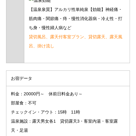
【温泉泉質】アルカリ性単純泉【効能】神経痛・
筋肉痛・関節痛・痔・慢性消化器病・冷え性・打
ち身・慢性婦人病など
貸切風呂、露天付客室プラン、貸切露天、露天風
呂、掛け流し
お宿データ
料金：20000円～ 休前日料金あり～
部屋食：不可
チェックイン・アウト：15時 11時
温泉施設：露天男女各1 貸切露天3・客室内湯・客室露
天・足湯