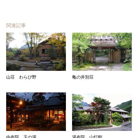
関連記事
山荘 わらび野
亀の井別荘
由布院 玉の湯
湯布院 山灯館