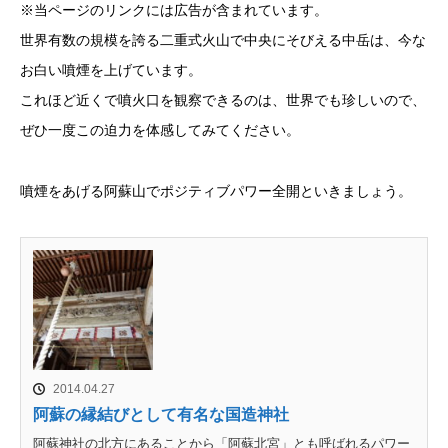
※当ページのリンクには広告が含まれています。
世界有数の規模を誇る二重式火山で中央にそびえる中岳は、今な
お白い噴煙を上げています。
これほど近くで噴火口を観察できるのは、世界でも珍しいので、
ぜひ一度この迫力を体感してみてください。
噴煙をあげる阿蘇山でポジティブパワー全開といきましょう。
2014.04.27
阿蘇の縁結びとして有名な国造神社
阿蘇神社の北方にあることから「阿蘇北宮」とも呼ばれるパワー