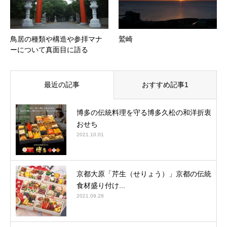
鳥居の種類や構造や参拝マナ
鷲崎
ーについて真面目に語る
最近の記事
おすすめ記事1
博多の伝統料理を守る博多久松の和洋折衷
おせち
2021.10.01
京都大原「芹生（せりょう）」京都の伝統
食材盛り付け...
2021.09.28