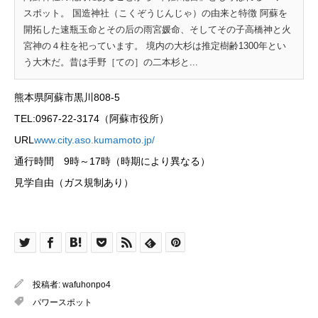
スポット。 国造神社（こくぞうじんじゃ）の由来と特徴 阿蘇を
開拓した速瓶玉命とその后の雨宮媛命、そしてその子高橋神と火
宮神の４柱を祀っています。 境内の大杉は推定樹齢1300年とい
う大木だ。昔は手野［ての］の二本杉と...
熊本県阿蘇市黒川808-5
TEL:0967-22-3174（阿蘇市役所）
URL
www.city.aso.kumamoto.jp/
通行時間 9時～17時（時期により異なる）
見学自由（ガス規制あり）
投稿者:
wafuhonpo4
パワースポット