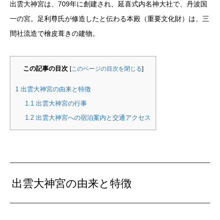
出雲大神宮は、709年に創建され、延喜式内名神大社で、丹波国
一の宮。足利尊氏が修造したと伝わる本殿（重要文化財）は、三
間社流造で檜皮葺きの建物。
この記事の目次
[
このページの目次を閉じる
]
1
出雲大神宮の由来と特徴
1.1
出雲大神宮の行事
1.2
出雲大神宮への宿泊案内と交通アクセス
出雲大神宮の由来と特徴