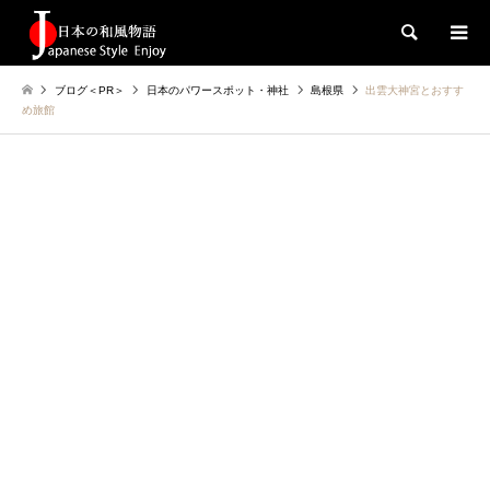
検索
ブログ＜PR＞
日本のパワースポット・神社
島根県
出雲大神宮とおすす
め旅館