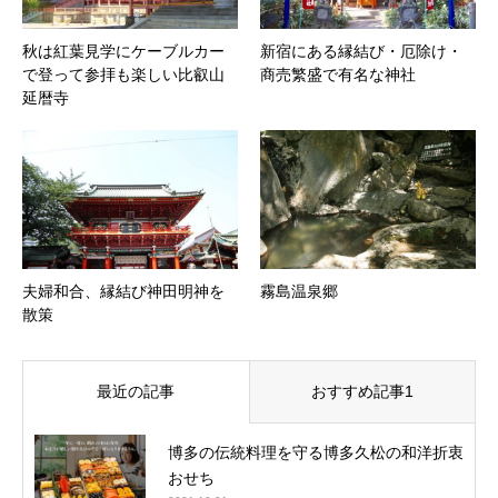
秋は紅葉見学にケーブルカー
新宿にある縁結び・厄除け・
で登って参拝も楽しい比叡山
商売繁盛で有名な神社
延暦寺
夫婦和合、縁結び神田明神を
霧島温泉郷
散策
最近の記事
おすすめ記事1
博多の伝統料理を守る博多久松の和洋折衷
おせち