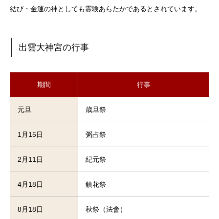
結び・金運の神としても霊験あらたかであるとされています。
出雲大神宮の行事
期間
行事
元旦
歳旦祭
1月15日
粥占祭
2月11日
紀元祭
4月18日
鎮花祭
8月18日
秋祭（法會）