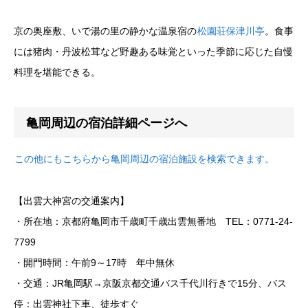
京の奥座敷、いで湯の里の静かな温泉宿の
松園荘保津川亭
。食事
には猪肉・丹波松茸など野趣ある味覚といった季節に応じた自慢
料理を堪能できる。
亀岡周辺の宿泊詳細ページへ
この他にもこちらから亀岡周辺の宿泊施設を検索できます。
【出雲大神宮の交通案内】
・所在地：京都府亀岡市千歳町千歳出雲無番地 TEL：0771-24-
7799
・開門時間：午前9～17時 年中無休
・交通：JR亀岡駅→京阪京都交通バス千代川行きで15分、バス
停：出雲神社下車、徒歩すぐ