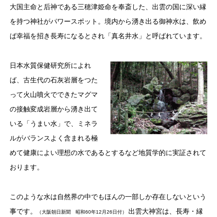
大国主命と后神である三穂津姫命を奉斎した、出雲の国に深い縁
を持つ神社がパワースポット。
境内から湧き出る御神水は、飲め
ば幸福を招き長寿になるとされ「真名井水」と呼ばれています。
日本水質保健研究所によれ
ば、古生代の石灰岩層をつた
って火山噴火でできたマグマ
の接触変成岩層から湧き出て
いる「うまい水」で、ミネラ
ルがバランスよく含まれる極
めて健康によい理想の水であるとするなど地質学的に実証されて
おります。
このような水は自然界の中でもほんの一部しか存在しないという
事です。
出雲大神宮は、
長寿・縁
（大阪朝日新聞 昭和60年12月26日付）