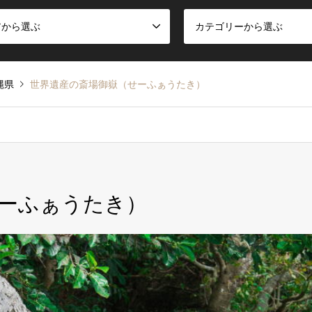
アから選ぶ
カテゴリーから選ぶ
縄県
世界遺産の斎場御嶽（せーふぁうたき）
ーふぁうたき）