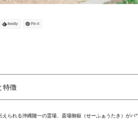
feedly
Pin it
と特徴
伝えられる沖縄随一の霊場、斎場御嶽（せーふぁうたき）がパ