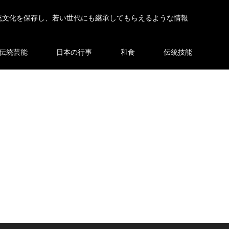
統文化を保存し、若い世代にも継承してもらえるような情報
伝統芸能
日本の行事
和食
伝統技能