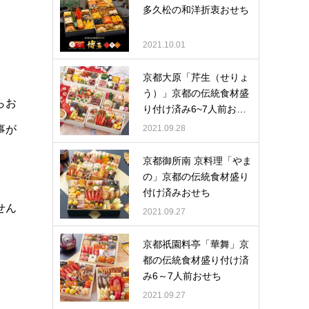
多久松の和洋折衷おせち
2021.10.01
京都大原「芹生（せりょ
う）」京都の伝統食材盛
らお
り付け済み6~7人前お…
事が
2021.09.28
京都御所南 京料理「やま
の」京都の伝統食材盛り
付け済みおせち
せん
2021.09.27
京都祇園料亭「華舞」京
都の伝統食材盛り付け済
み6～7人前おせち
2021.09.27