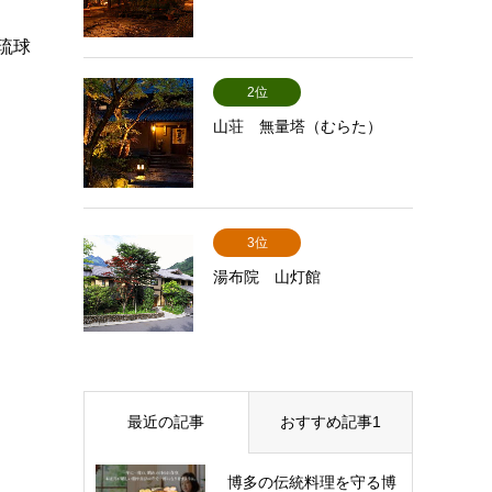
琉球
2位
山荘 無量塔（むらた）
3位
湯布院 山灯館
最近の記事
おすすめ記事1
博多の伝統料理を守る博