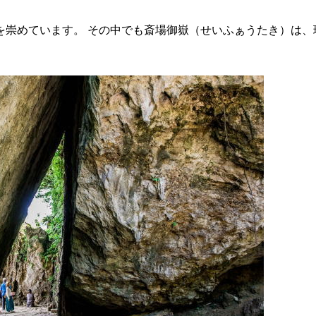
を崇めています。 その中でも斎場御嶽（せいふぁうたき）は、