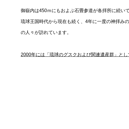
御嶽内は450ｍにもおよぶ石畳参道が各拝所に続い
琉球王国時代から現在も続く、4年に一度の神拝み
の人々が訪れています。
2000年には「琉球のグスクおよび関連遺産群」と