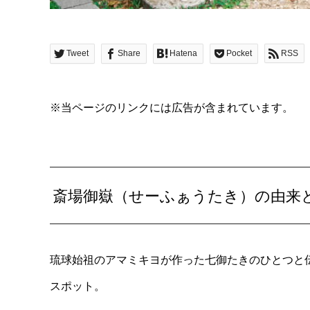
Tweet
Share
Hatena
Pocket
RSS
※当ページのリンクには広告が含まれています。
斎場御嶽（せーふぁうたき）の由来
琉球始祖のアマミキヨが作った七御たきのひとつと
スポット。