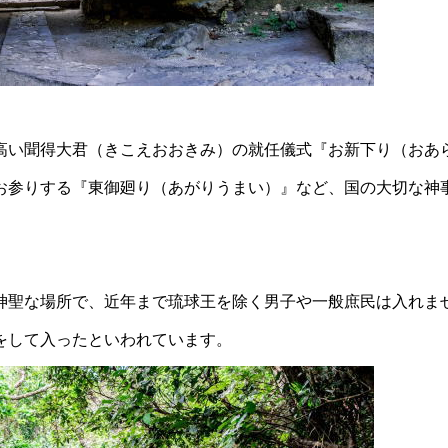
高い聞得大君（きこえおおきみ）の就任儀式『お新下り（おあ
お参りする『東御廻り（あがりうまい）』など、国の大切な神
神聖な場所で、近年まで琉球王を除く男子や一般庶民は入れま
をして入ったといわれています。