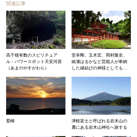
関連記事
高千穂有数のスピリチュア
堂本剛、玉木宏、岡村隆史、
ル・パワースポット天安河原
綾瀬はるかなど芸能人が奉納
（あまのやすがわら）
した縁結びの神様としても…
鷲崎
津軽富士と呼ばれる岩木山の
麓にある岩木山神社へ旅する