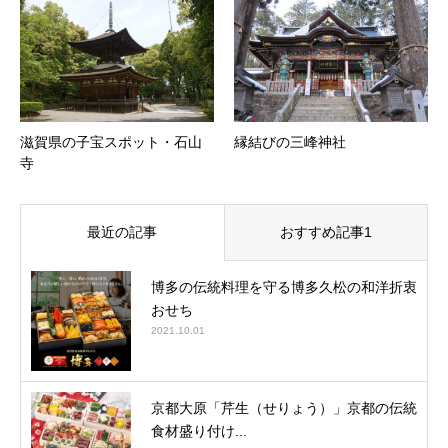
滋賀県の子宝スポット・石山
縁結びの三峰神社
寺
最近の記事
おすすめ記事1
博多の伝統料理を守る博多久松の和洋折衷
おせち
2021.10.01
京都大原「芹生（せりょう）」京都の伝統
食材盛り付け...