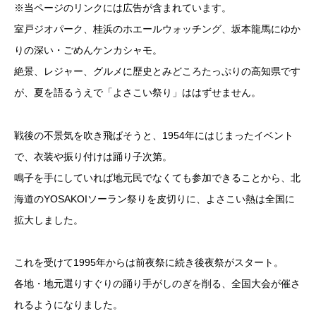
※当ページのリンクには広告が含まれています。
室戸ジオパーク、桂浜のホエールウォッチング、坂本龍馬にゆか
りの深い・ごめんケンカシャモ。
絶景、レジャー、グルメに歴史とみどころたっぷりの高知県です
が、夏を語るうえで「よさこい祭り」ははずせません。
戦後の不景気を吹き飛ばそうと、1954年にはじまったイベント
で、衣装や振り付けは踊り子次第。
鳴子を手にしていれば地元民でなくても参加できることから、北
海道のYOSAKOIソーラン祭りを皮切りに、よさこい熱は全国に
拡大しました。
これを受けて1995年からは前夜祭に続き後夜祭がスタート。
各地・地元選りすぐりの踊り手がしのぎを削る、全国大会が催さ
れるようになりました。