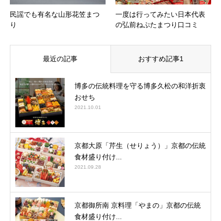
民謡でも有名な山形花笠まつ
一度は行ってみたい日本代表
り
の弘前ねぷたまつり口コミ
最近の記事
おすすめ記事1
博多の伝統料理を守る博多久松の和洋折衷
おせち
2021.10.01
京都大原「芹生（せりょう）」京都の伝統
食材盛り付け...
2021.09.28
京都御所南 京料理「やまの」京都の伝統
食材盛り付け...