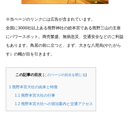
※当ページのリンクには広告が含まれています。
全国に3000社以上ある熊野神社の総本宮である熊野三山の主座
にパワースポット。
商売繁盛、無病息災、交通安全
などのご利益
もあります。鳥居の前に立つと、まず、大きな八咫烏(やたがら
す）の幟が目を引きます。
この記事の目次
[
このページの目次を閉じる
]
1
熊野本宮大社の由来と特徴
1.1
熊野本宮大社の行事
1.2
熊野本宮大社への宿泊案内と交通アクセス