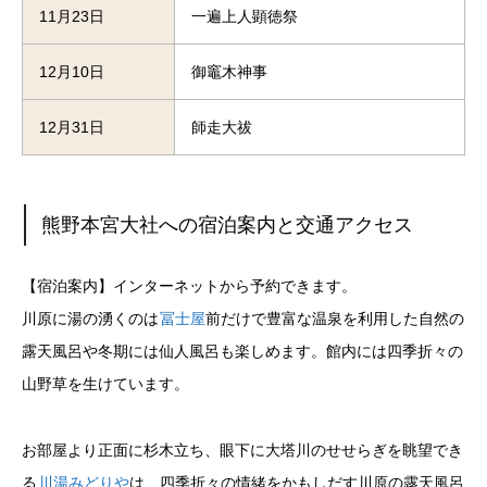
11月23日
一遍上人顕徳祭
12月10日
御竈木神事
12月31日
師走大祓
熊野本宮大社への宿泊案内と交通アクセス
【宿泊案内】
インターネットから予約できます。
川原に湯の湧くのは
冨士屋
前だけで豊富な温泉を利用した自然の
露天風呂や冬期には仙人風呂も楽しめます。館内には四季折々の
山野草を生けています。
お部屋より正面に杉木立ち、眼下に大塔川のせせらぎを眺望でき
る
川湯みどりや
は、四季折々の情緒をかもしだす川原の露天風呂