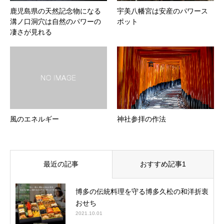
鹿児島県の天然記念物になる
宇美八幡宮は安産のパワース
溝ノ口洞穴は自然のパワーの
ポット
凄さが見れる
風のエネルギー
神社参拝の作法
最近の記事
おすすめ記事1
博多の伝統料理を守る博多久松の和洋折衷
おせち
2021.10.01