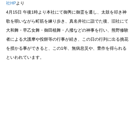
社HP
より
4月15日 午後1時より本社にて御輿に御霊を遷し、太鼓を叩き神
歌を唄いながら町筋を練り歩き、真名井社に詣でた後、旧社にて
大和舞・早乙女舞・御田植舞・八撥などの神事を行い、熊野修験
者による大護摩や投餅等の行事が続き、この日の行列に出る挑花
を授かる事ができると、この1年、無病息災や、豊作を得られる
といわれています。