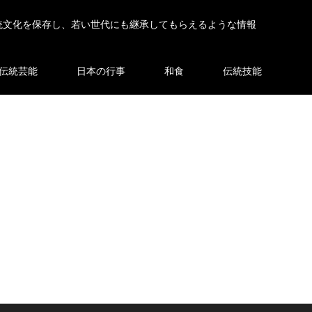
統文化を保存し、若い世代にも継承してもらえるような情報
伝統芸能
日本の行事
和食
伝統技能