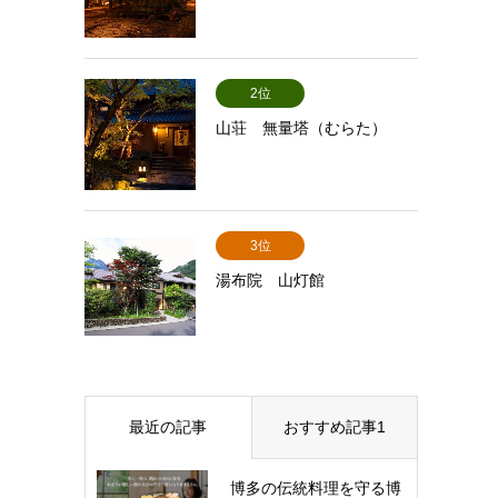
2位
山荘 無量塔（むらた）
3位
湯布院 山灯館
最近の記事
おすすめ記事1
博多の伝統料理を守る博