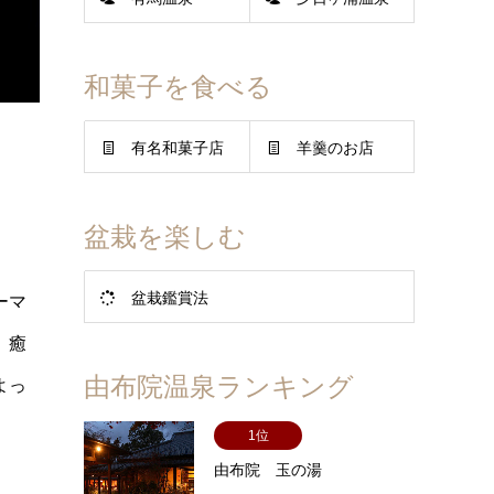
和菓子を食べる
有名和菓子店
羊羹のお店
盆栽を楽しむ
盆栽鑑賞法
ーマ
、癒
由布院温泉ランキング
よっ
1位
由布院 玉の湯