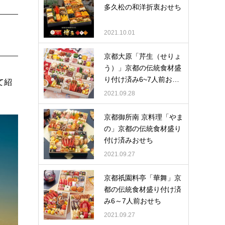
多久松の和洋折衷おせち
2021.10.01
京都大原「芹生（せりょ
う）」京都の伝統食材盛
り付け済み6~7人前お…
て紹
2021.09.28
京都御所南 京料理「やま
の」京都の伝統食材盛り
付け済みおせち
2021.09.27
京都祇園料亭「華舞」京
都の伝統食材盛り付け済
み6～7人前おせち
2021.09.27