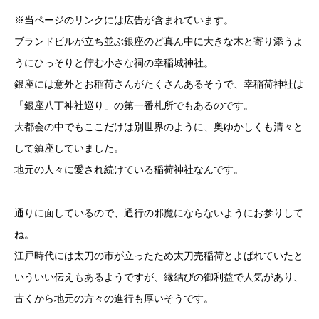
※当ページのリンクには広告が含まれています。
ブランドビルが立ち並ぶ銀座のど真ん中に大きな木と寄り添うよ
うにひっそりと佇む小さな祠の幸稲城神社。
銀座には意外とお稲荷さんがたくさんあるそうで、幸稲荷神社は
「銀座八丁神社巡り」の第一番札所でもあるのです。
大都会の中でもここだけは別世界のように、奥ゆかしくも清々と
して鎮座していました。
地元の人々に愛され続けている稲荷神社なんです。
通りに面しているので、通行の邪魔にならないようにお参りして
ね。
江戸時代には太刀の市が立ったため太刀売稲荷とよばれていたと
いういい伝えもあるようですが、縁結びの御利益で人気があり、
古くから地元の方々の進行も厚いそうです。