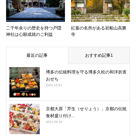
二千年余りの歴史を持つ戸隠
紅葉の名所がある岩船山高勝
神社は心願成就のご利益
寺
最近の記事
おすすめ記事1
博多の伝統料理を守る博多久松の和洋折衷
おせち
2021.10.01
京都大原「芹生（せりょう）」京都の伝統
食材盛り付け...
2021.09.28